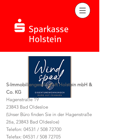
S-Immobiliengesellschaft Holstein mbH &
Co. KG
Hagenstraße 19
23843 Bad Oldesloe
(Unser Büro finden Sie in der Hagenstraße
26a, 23843 Bad Oldesloe)
Telefon: 04531 /
508 72700
Telefax: 04531 / 508 72705