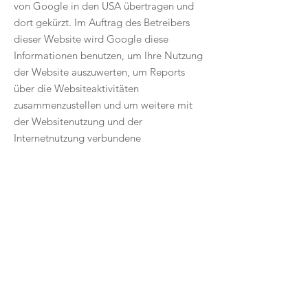
von Google in den USA übertragen und
dort gekürzt. Im Auftrag des Betreibers
dieser Website wird Google diese
Informationen benutzen, um Ihre Nutzung
der Website auszuwerten, um Reports
über die Websiteaktivitäten
zusammenzustellen und um weitere mit
der Websitenutzung und der
Internetnutzung verbundene
Dienstleistungen gegenüber dem
Websitebetreiber zu erbringen. Die im
Rahmen von Google Analytics von Ihrem
Browser übermittelte IP-Adresse wird
nicht mit anderen Daten von Google
zusammengeführt.
Browser Plugin
Sie können die Speicherung der Cookies
durch eine entsprechende Einstellung