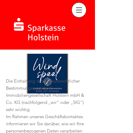
Die Einhaltung datenschutzrechtlicher
Bestimmungen ist der S-
Immobiliengesellschaft Holstein mbH &
Co. KG (nachfolgend „wir“ oder „SIG“)
sehr wichtig.
Im Rahmen unseres Geschäftskontaktes
informieren wir Sie darüber, wie wir Ihre
personenbezogenen Daten verarbeiten